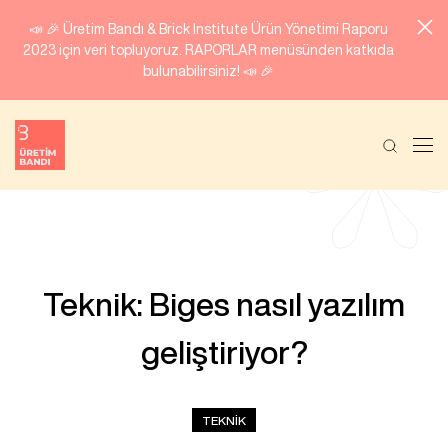
📣 🎉 Üretim Bandı & Brick Institute Ürün Yönetimi Raporu
2023 için veri topluyoruz. RAPORLAR menüsünden katkıda
bulunabilirsiniz! 📣 🎉
Teknik: Biges nasıl yazılım
geliştiriyor?
TEKNIK